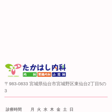
〒983-0833 宮城県仙台市宮城野区東仙台2丁目5の
3
診療時間
月
火
水
木
金
土
日